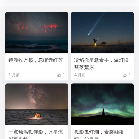
镜湖收万籁，忽绽赤红莲
冷焰托星悬素手，温灯映
彗落荒原
1 月前
1
4 月前
1
一点烛温狐伴影，万星流
孤影曳灯潮，素裳融夜