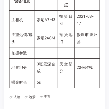
设备信息
点
拍摄日
2021-08-
主相机
索尼A7M3
期
17
主望远镜/镜
拍摄地
敦煌市 瓜州
索尼24GM
头
点
县
拍摄参数
3张景深合
天空部
地景部分
20张堆栈
成
分
曝光时长
5s
人物
地景
宝宝