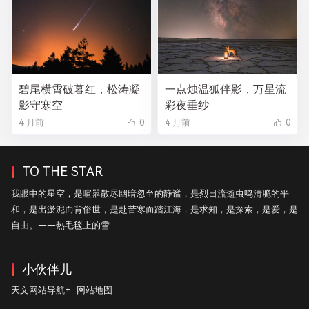
碧尾横霄破暮红，松涛凝
一点烛温狐伴影，万星流
影守寒空
彩夜垂纱
4 月前
0
4 月前
0
TO THE STAR
我眼中的星空，是喧嚣散尽幽暗忽至的静谧，是烈日流逝虫鸣清脆的平
和，是出淤泥而背俗世，是赴苦寒而踏江海，是求知，是探索，是爱，是
自由。——热毛毯上的雪
小伙伴儿
天文网站导航+
网站地图