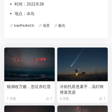
时间：2022.8.28
地点：冰岛
IvanPedretti
地景
极光
镜湖收万籁，忽绽赤红莲
冷焰托星悬素手，温灯映
彗落荒原
1 月前
1
4 月前
1