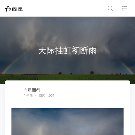
天际挂虹初断雨
向星而行
4 年前
阅读 1,007