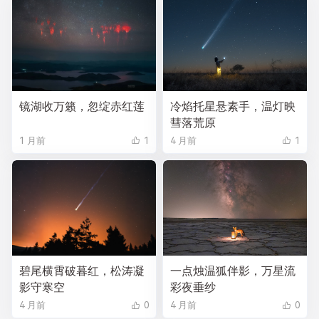
镜湖收万籁，忽绽赤红莲
冷焰托星悬素手，温灯映
彗落荒原
1 月前
1
4 月前
1
碧尾横霄破暮红，松涛凝
一点烛温狐伴影，万星流
影守寒空
彩夜垂纱
4 月前
0
4 月前
0