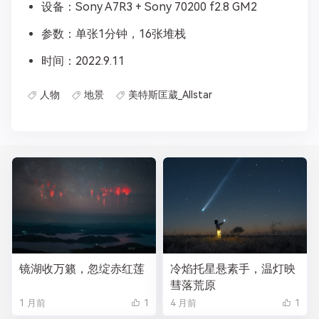
设备：Sony A7R3 + Sony 70200 f2.8 GM2
参数：单张1分钟，16张堆栈
时间：2022.9.11
人物
地景
美特斯匡葳_Allstar
镜湖收万籁，忽绽赤红莲
冷焰托星悬素手，温灯映
彗落荒原
1 月前
1
4 月前
1