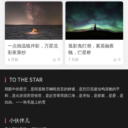
一点烛温狐伴影，万星流
孤影曳灯潮，素裳融夜
彩夜垂纱
魄，伫星桥
4 月前
0
7 月前
0
TO THE STAR
我眼中的星空，是喧嚣散尽幽暗忽至的静谧，是烈日流逝虫鸣清脆的平
和，是出淤泥而背俗世，是赴苦寒而踏江海，是求知，是探索，是爱，是
自由。——热毛毯上的雪
小伙伴儿