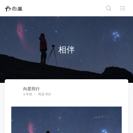
相伴
向星而行
4 年前
阅读 862