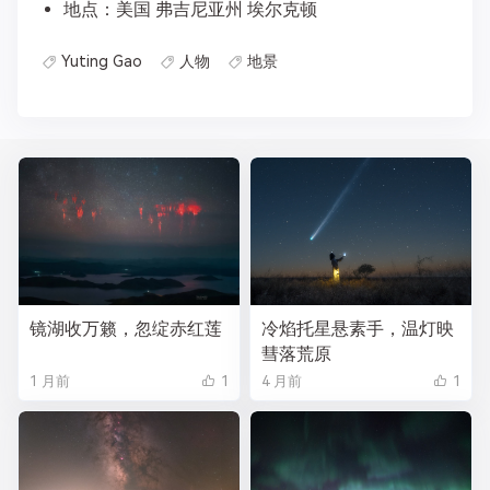
地点：美国 弗吉尼亚州 埃尔克顿
Yuting Gao
人物
地景
镜湖收万籁，忽绽赤红莲
冷焰托星悬素手，温灯映
彗落荒原
1 月前
1
4 月前
1