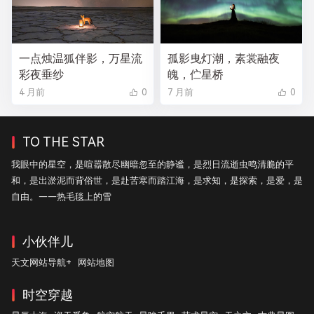
一点烛温狐伴影，万星流
孤影曳灯潮，素裳融夜
彩夜垂纱
魄，伫星桥
4 月前
0
7 月前
0
TO THE STAR
我眼中的星空，是喧嚣散尽幽暗忽至的静谧，是烈日流逝虫鸣清脆的平
和，是出淤泥而背俗世，是赴苦寒而踏江海，是求知，是探索，是爱，是
自由。——热毛毯上的雪
小伙伴儿
天文网站导航+
网站地图
时空穿越