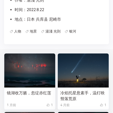
作者：湯淺 光則
时间：2022.8.22
地点：日本 兵库县 尼崎市
人物
地景
湯淺 光則
银河
镜湖收万籁，忽绽赤红莲
冷焰托星悬素手，温灯映
彗落荒原
1 月前
1
4 月前
1