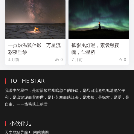
一点烛温狐伴影，万星流
孤影曳灯潮，素裳融夜
彩夜垂纱
魄，伫星桥
4 月前
0
7 月前
0
TO THE STAR
我眼中的星空，是喧嚣散尽幽暗忽至的静谧，是烈日流逝虫鸣清脆的平
和，是出淤泥而背俗世，是赴苦寒而踏江海，是求知，是探索，是爱，是
自由。——热毛毯上的雪
小伙伴儿
天文网站导航+
网站地图