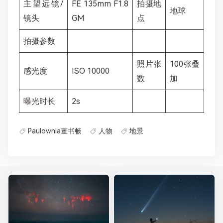
主望远镜/
FE 135mm F1.8
拍摄地
地球
镜头
GM
点
拍摄参数
照片张
100张叠
感光度
ISO 10000
数
加
曝光时长
2s
Paulownia董书畅
人物
地景