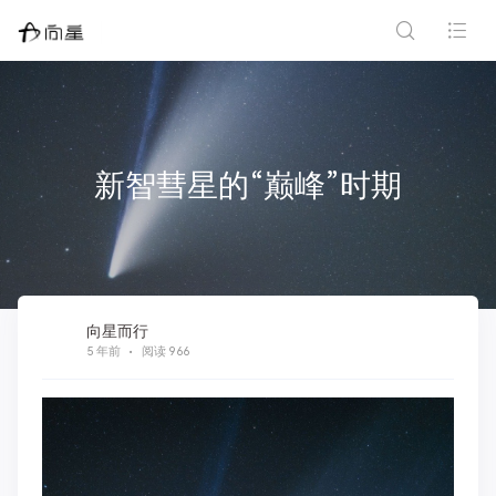
新智彗星的“巅峰”时期
向星而行
5 年前
阅读 966