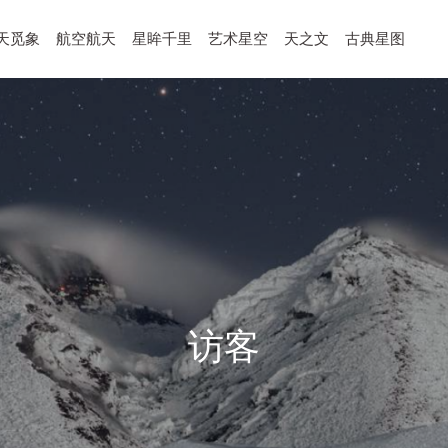
天觅象
航空航天
星眸千里
艺术星空
天之文
古典星图
访客