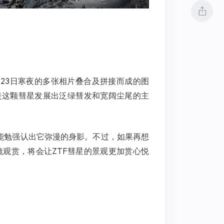
23日寒夜的多张相片叠合及拼接而成的图
是这颗彗星发展出泛绿彗发和宽阔尘尾的主
能勉强认出它弥漫的身影。不过，如果再想
观赏，将会让ZTF彗星的景观更加赏心悦