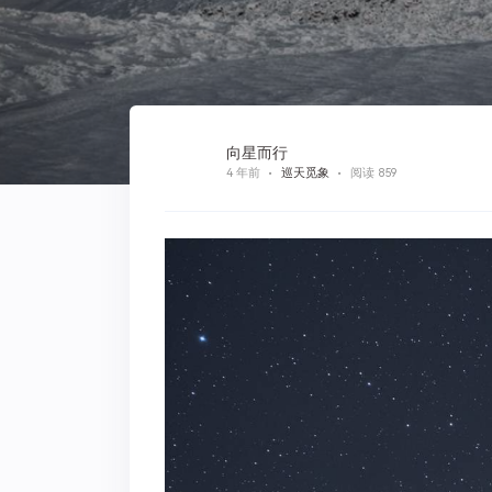
向星而行
4 年前
巡天觅象
阅读 859