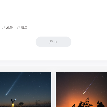
地景
彗星
赞
(
3
)