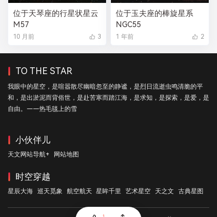
位于天琴座的行星状星云
位于玉夫座的棒旋星系
M57
NGC55
10 月前
3
1 年前
2
TO THE STAR
我眼中的星空，是喧嚣散尽幽暗忽至的静谧，是烈日流逝虫鸣清脆的平
和，是出淤泥而背俗世，是赴苦寒而踏江海，是求知，是探索，是爱，是
自由。——热毛毯上的雪
小伙伴儿
天文网站导航+
网站地图
时空穿越
星辰大海
巡天觅象
航空航天
星眸千里
艺术星空
天之文
古典星图
1