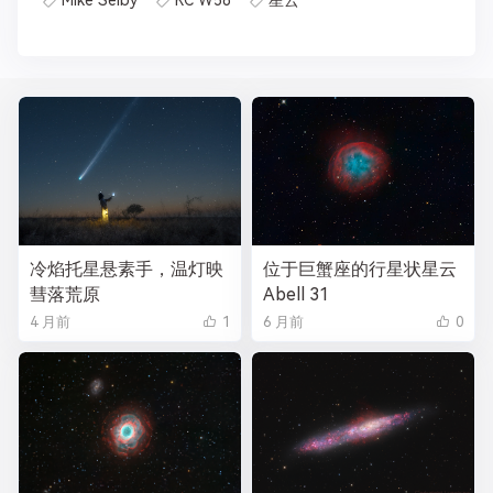
Mike Selby
RC W58
星云
冷焰托星悬素手，温灯映
位于巨蟹座的行星状星云
彗落荒原
Abell 31
4 月前
1
6 月前
0