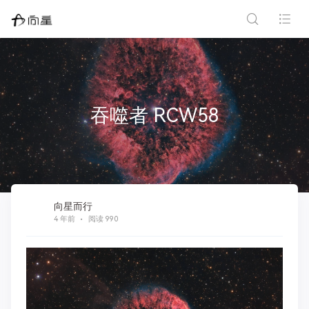
吞噬者 RCW58
向星而行
4 年前
阅读 990