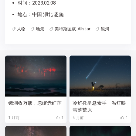
时间：2023.02.08
地点：中国 湖北 恩施
人物
地景
美特斯匡葳_Allstar
银河
镜湖收万籁，忽绽赤红莲
冷焰托星悬素手，温灯映
彗落荒原
1 月前
1
4 月前
1