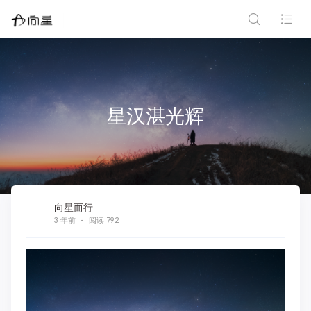
星汉湛光辉
向星而行
3 年前
阅读 792