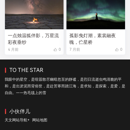
一点烛温狐伴影，万星流
孤影曳灯潮，素裳融夜
彩夜垂纱
魄，伫星桥
4 月前
0
7 月前
0
TO THE STAR
我眼中的星空，是喧嚣散尽幽暗忽至的静谧，是烈日流逝虫鸣清脆的平
和，是出淤泥而背俗世，是赴苦寒而踏江海，是求知，是探索，是爱，是
自由。——热毛毯上的雪
小伙伴儿
天文网站导航+
网站地图