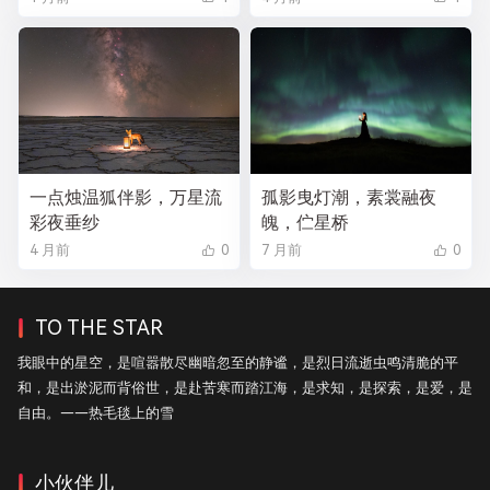
一点烛温狐伴影，万星流
孤影曳灯潮，素裳融夜
彩夜垂纱
魄，伫星桥
4 月前
0
7 月前
0
TO THE STAR
我眼中的星空，是喧嚣散尽幽暗忽至的静谧，是烈日流逝虫鸣清脆的平
和，是出淤泥而背俗世，是赴苦寒而踏江海，是求知，是探索，是爱，是
自由。——热毛毯上的雪
小伙伴儿