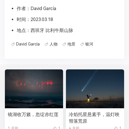
作者：David García
时间：2023.03.18
地点：西班牙 比利牛斯山脉
David García
人物
地景
银河
镜湖收万籁，忽绽赤红莲
冷焰托星悬素手，温灯映
彗落荒原
1 月前
1
4 月前
1