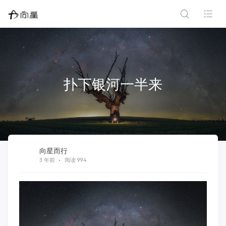
扑下银河一半来
向星而行
3 年前
阅读 994