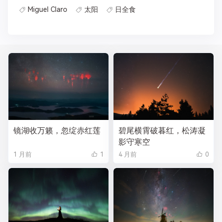
Miguel Claro
太阳
日全食
镜湖收万籁，忽绽赤红莲
碧尾横霄破暮红，松涛凝
影守寒空
1 月前
1
4 月前
0