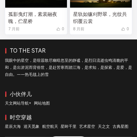
孤影曳灯潮，素裳融夜
星轨如镰刈野翠，光纹共
魄，伫星桥
织覆云裳
7 月前
0
8 月前
0
TO THE STAR
我眼中的星空，是喧嚣散尽幽暗忽至的静谧，是烈日流逝虫鸣清脆的平
和，是出淤泥而背俗世，是赴苦寒而踏江海，是求知，是探索，是爱，是
自由。——热毛毯上的雪
小伙伴儿
天文网站导航+
网站地图
时空穿越
星辰大海
巡天觅象
航空航天
星眸千里
艺术星空
天之文
古典星图