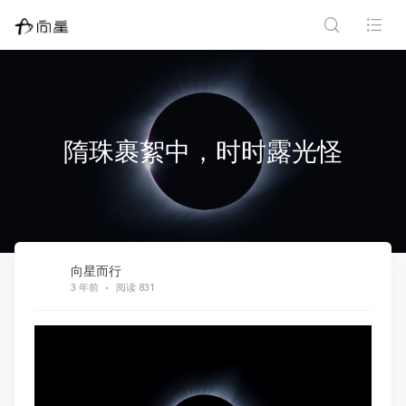
隋珠裹絮中，时时露光怪
向星而行
3 年前
阅读 831