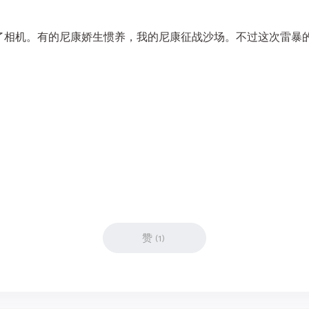
了相机。有的尼康娇生惯养，我的尼康征战沙场。不过这次雷暴
赞
(
1
)