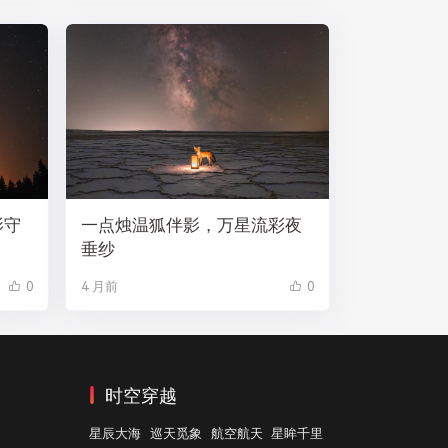
影守
一点烛温狐伴影，万星流彩夜
垂纱
0
4 月前
0
时空穿越
星辰大海
巡天觅象
航空航天
星眸千里