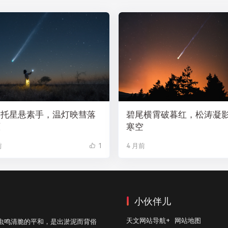
焰托星悬素手，温灯映彗落
碧尾横霄破暮红，松涛凝
原
寒空
前
1
4 月前
小伙伴儿
天文网站导航+
网站地图
虫鸣清脆的平和，是出淤泥而背俗