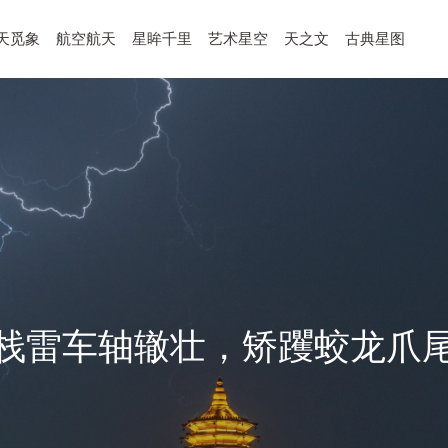
天觅象
航空航天
星眸千里
艺术星空
天之文
古典星图
栈雷车轴辙壮，矫躩蛟龙爪