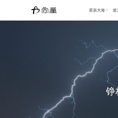
星辰大海
巡
铮