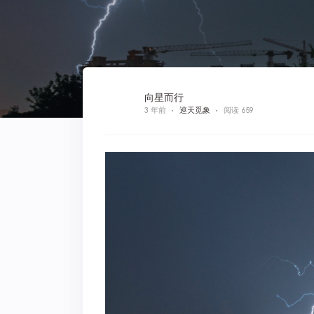
向星而行
3 年前
巡天觅象
阅读 659