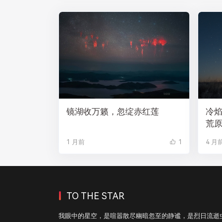
镜湖收万籁，忽绽赤红莲
冷
荒
1 月前
1
4 月
TO THE STAR
我眼中的星空，是喧嚣散尽幽暗忽至的静谧，是烈日流逝