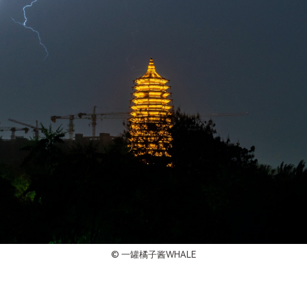
©
一罐橘子酱WHALE