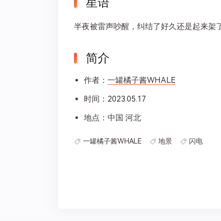
星语
半夜被雷声吵醒，纠结了好久还是起来架
简介
作者：
一罐橘子酱WHALE
时间：2023.05.17
地点：中国 河北
一罐橘子酱WHALE
地景
闪电