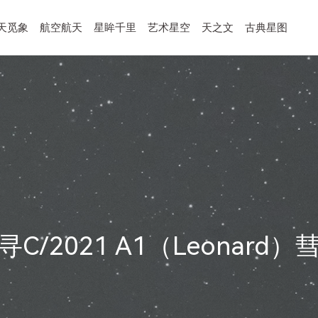
天觅象
航空航天
星眸千里
艺术星空
天之文
古典星图
寻C/2021 A1（Leonard）