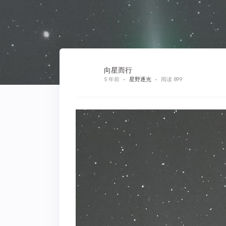
向星而行
5 年前
星野逐光
阅读 899