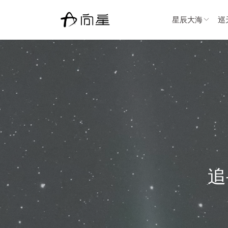
星辰大海
巡
追