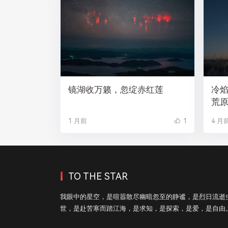
镜湖收万籁，忽绽赤红莲
冷
荒
1 月前
1
4 月
TO THE STAR
我眼中的星空，是喧嚣散尽幽暗忽至的静谧，是烈日流逝
世，是赴苦寒而踏江海，是求知，是探索，是爱，是自由