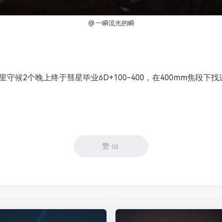
@ 一瞬流光的瞬
，在雪地里守候2个晚上终于彗星毕业6D+100-400，在400mm
赞
(
0
)