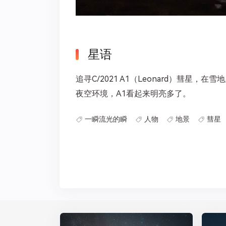
星语
追寻C/2021 A1（Leonard）彗星
夜空环境，A1看起来明亮多了。
一瞬流光的瞬
人物
地景
彗星