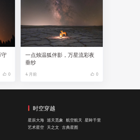
影守
一点烛温狐伴影，万星流彩夜
垂纱
0
4 月前
0
时空穿越
星辰大海
巡天觅象
航空航天
星眸千里
艺术星空
天之文
古典星图