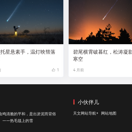
焰托星悬素手，温灯映彗落
碧尾横霄破暮红，松涛凝
原
寒空
前
1
4 月前
小伙伴儿
天文网站导航+
网站地图
虫鸣清脆的平和，是出淤泥而背俗
。——热毛毯上的雪