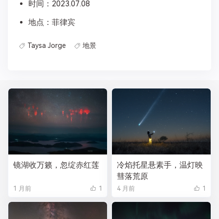
时间：2023.07.08
地点：菲律宾
Taysa Jorge
地景
镜湖收万籁，忽绽赤红莲
冷焰托星悬素手，温灯映
彗落荒原
1 月前
1
4 月前
1