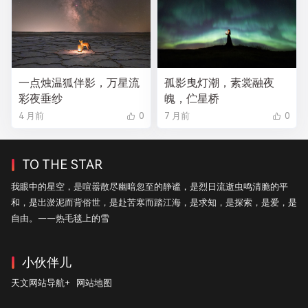
一点烛温狐伴影，万星流
孤影曳灯潮，素裳融夜
彩夜垂纱
魄，伫星桥
4 月前
0
7 月前
0
TO THE STAR
我眼中的星空，是喧嚣散尽幽暗忽至的静谧，是烈日流逝虫鸣清脆的平
和，是出淤泥而背俗世，是赴苦寒而踏江海，是求知，是探索，是爱，是
自由。——热毛毯上的雪
小伙伴儿
天文网站导航+
网站地图