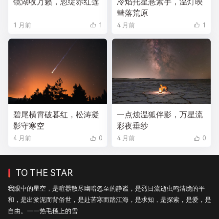
镜湖收万籁，忽绽赤红莲
冷焰托星悬素手，温灯映
彗落荒原
1 月前
1
4 月前
1
碧尾横霄破暮红，松涛凝
一点烛温狐伴影，万星流
影守寒空
彩夜垂纱
4 月前
0
4 月前
0
TO THE STAR
我眼中的星空，是喧嚣散尽幽暗忽至的静谧，是烈日流逝虫鸣清脆的平
和，是出淤泥而背俗世，是赴苦寒而踏江海，是求知，是探索，是爱，是
自由。——热毛毯上的雪