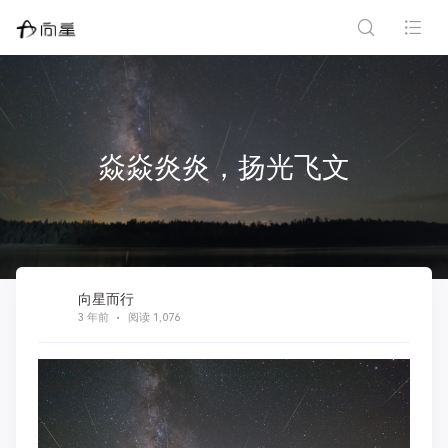
焱焱炎炎，扬光飞文
向星而行
3 年前
阅读 1,076