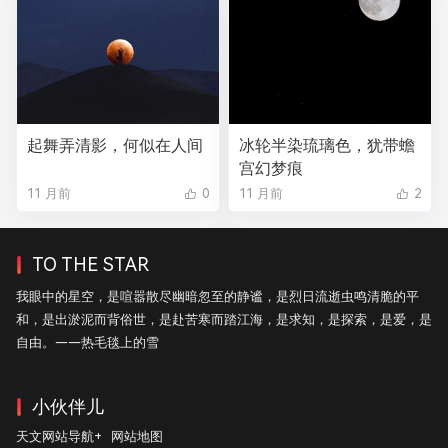
起舞弄清影，何似在人间
冰轮半染琉璃色，犹带蟾
宫幻梦痕
11 月前
0
11 月前
2
TO THE STAR
我眼中的星空，是喧嚣散尽幽暗忽至的静谧，是烈日流逝虫鸣清脆的平
和，是出淤泥而背俗世，是赴苦寒而踏江海，是求知，是探索，是爱，是
自由。——热毛毯上的雪
小伙伴儿
天文网站导航+
网站地图