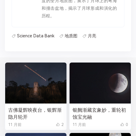
度的全月地质图，展示了月球上的粤海
和撞击盆地，揭示了月球形成和演化的
历程。
Science Data Bank
地质图
月亮
古佛凝辉映夜台，银辉渐
银阙渐藏玄象妙，重轮初
隐月轮开
蚀宝光融
11 月前
2
11 月前
0