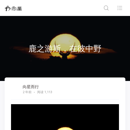
鹿之游斯，在彼中野
向星而行
2 年前
阅读 1,113