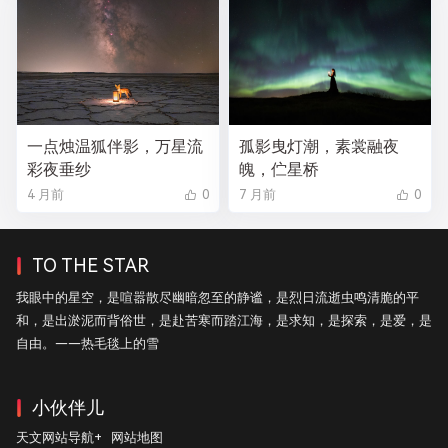
一点烛温狐伴影，万星流
孤影曳灯潮，素裳融夜
彩夜垂纱
魄，伫星桥
4 月前
0
7 月前
0
TO THE STAR
我眼中的星空，是喧嚣散尽幽暗忽至的静谧，是烈日流逝虫鸣清脆的平
和，是出淤泥而背俗世，是赴苦寒而踏江海，是求知，是探索，是爱，是
自由。——热毛毯上的雪
小伙伴儿
天文网站导航+
网站地图