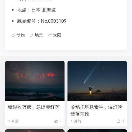
地点：日本 北海道
藏品编号：No.0003109
动物
地景
太阳
镜湖收万籁，忽绽赤红莲
冷焰托星悬素手，温灯映
彗落荒原
1 月前
1
4 月前
1