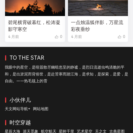
碧尾横霄破暮红，松涛凝
一点烛温狐伴影，万星流
影守寒空
彩夜垂纱
4 月前
0
4 月前
0
TO THE STAR
我眼中的星空，是喧嚣散尽幽暗忽至的静谧，是烈日流逝虫鸣清脆的平
和，是出淤泥而背俗世，是赴苦寒而踏江海，是求知，是探索，是爱，是
自由。——热毛毯上的雪
小伙伴儿
天文网站导航+
网站地图
时空穿越
星辰大海
巡天觅象
航空航天
星眸千里
艺术星空
天之文
古典星图