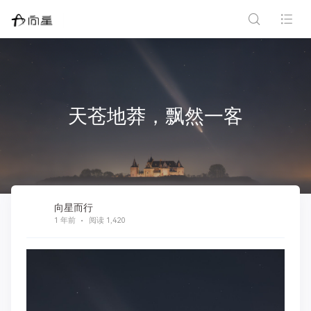
天苍地莽，飘然一客
向星而行
1 年前
阅读 1,420