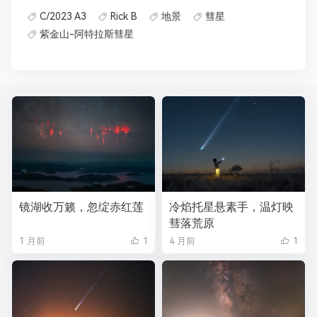
C/2023 A3
Rick B
地景
彗星
紫金山-阿特拉斯彗星
镜湖收万籁，忽绽赤红莲
冷焰托星悬素手，温灯映
彗落荒原
1 月前
1
4 月前
1