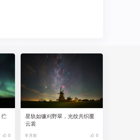
，伫
星轨如镰刈野翠，光纹共织覆
云裳
0
8 月前
0