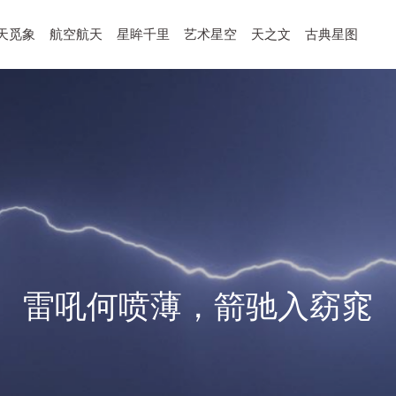
天觅象
航空航天
星眸千里
艺术星空
天之文
古典星图
雷吼何喷薄，箭驰入窈窕