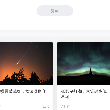
赞
(
0
)
尾横霄破暮红，松涛凝影守
孤影曳灯潮，素裳融夜魄
空
星桥
前
0
7 月前