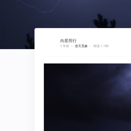
向星而行
1 年前
巡天觅象
阅读 1,185