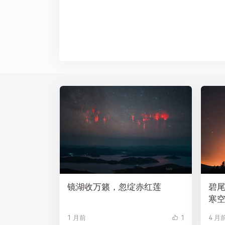
镜湖收万籁，忽绽赤红莲
碧
寒
1 月前
1
4 月