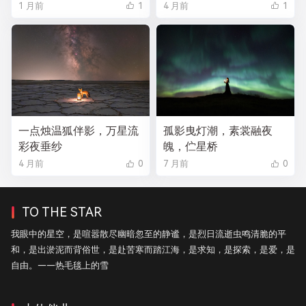
1 月前
1
4 月前
1
一点烛温狐伴影，万星流
孤影曳灯潮，素裳融夜
彩夜垂纱
魄，伫星桥
4 月前
0
7 月前
0
TO THE STAR
我眼中的星空，是喧嚣散尽幽暗忽至的静谧，是烈日流逝虫鸣清脆的平
和，是出淤泥而背俗世，是赴苦寒而踏江海，是求知，是探索，是爱，是
自由。——热毛毯上的雪