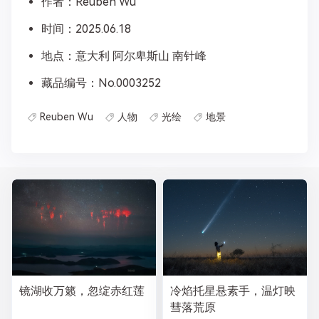
作者：Reuben Wu
时间：2025.06.18
地点：意大利 阿尔卑斯山 南针峰
藏品编号：No.0003252
Reuben Wu
人物
光绘
地景
镜湖收万籁，忽绽赤红莲
冷焰托星悬素手，温灯映
彗落荒原