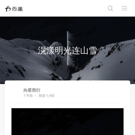
滉漾明光连山雪
向星而行
1 年前
阅读 1,482