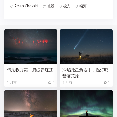
Aman Chokshi
地景
极光
银河
镜湖收万籁，忽绽赤红莲
冷焰托星悬素手，温灯映
彗落荒原
1 月前
1
4 月前
1