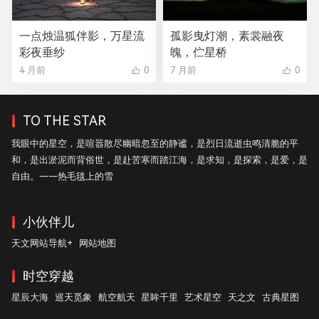
一点烛温狐伴影，万星流
孤影曳灯潮，素裳融夜
彩夜垂纱
魄，伫星桥
4 月前
0
7 月前
0
TO THE STAR
我眼中的星空，是喧嚣散尽幽暗忽至的静谧，是烈日流逝虫鸣清脆的平
和，是出淤泥而背俗世，是赴苦寒而踏江海，是求知，是探索，是爱，是
自由。——热毛毯上的雪
小伙伴儿
天文网站导航+
网站地图
时空穿越
星辰大海
巡天觅象
航空航天
星眸千里
艺术星空
天之文
古典星图