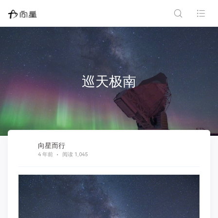
巡天极南
向星而行
4 年前
阅读 1,045