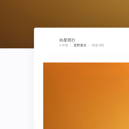
向星而行
4 年前
星野逐光
阅读 803