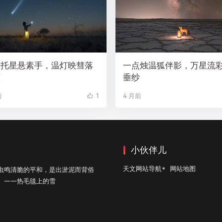
焰托星悬素手，温灯映彗落
一点烛温狐伴影，万星流
原
垂纱
前
1
4 月前
小伙伴儿
天文网站导航+
网站地图
虫鸣清脆的平和，是出淤泥而背俗
。——热毛毯上的雪