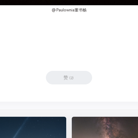
@ Paulownia董书畅
赞
(
2
)