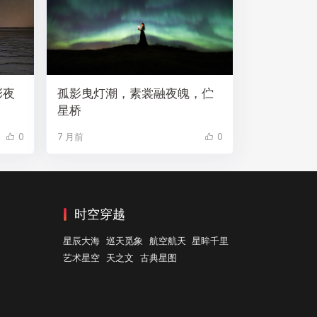
彩夜
孤影曳灯潮，素裳融夜魄，伫
星桥
0
7 月前
0
时空穿越
星辰大海
巡天觅象
航空航天
星眸千里
艺术星空
天之文
古典星图