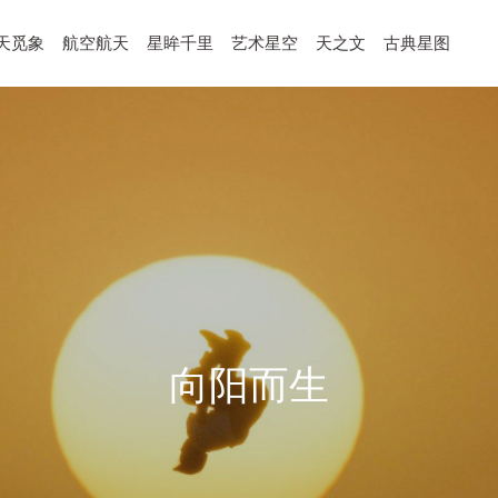
天觅象
航空航天
星眸千里
艺术星空
天之文
古典星图
向阳而生