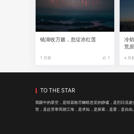
镜湖收万籁，忽绽赤红莲
冷
荒
1 月前
1
4 月
TO THE STAR
我眼中的星空，是喧嚣散尽幽暗忽至的静谧，是烈日流逝
世，是赴苦寒而踏江海，是求知，是探索，是爱，是自由