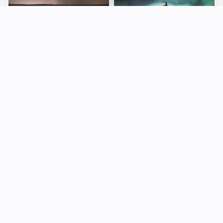
一点烛温狐伴影，万星流
孤影曳灯潮，素裳融夜
彩夜垂纱
魄，伫星桥
4 月前
0
7 月前
0
TO THE STAR
我眼中的星空，是喧嚣散尽幽暗忽至的静谧，是烈日流逝虫鸣清脆的平
和，是出淤泥而背俗世，是赴苦寒而踏江海，是求知，是探索，是爱，是
自由。——热毛毯上的雪
小伙伴儿
天文网站导航+
网站地图
时空穿越