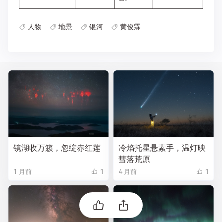
人物
地景
银河
黄俊霖
镜湖收万籁，忽绽赤红莲
冷焰托星悬素手，温灯映
彗落荒原
1 月前
1
4 月前
1