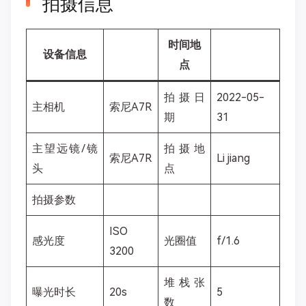
拍摄信息
时间地
设备信息
点
拍摄日
2022-05-
主相机
索尼A7R
期
31
主望远镜/镜
拍摄地
索尼A7R
Li jiang
头
点
拍摄参数
ISO
感光度
光圈值
f/1.6
3200
堆栈张
曝光时长
20s
5
数