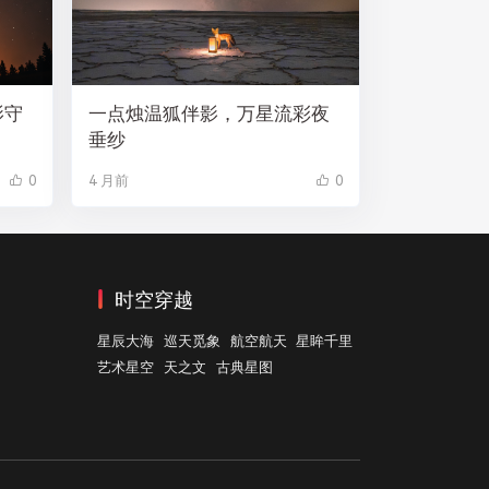
影守
一点烛温狐伴影，万星流彩夜
垂纱
0
4 月前
0
时空穿越
星辰大海
巡天觅象
航空航天
星眸千里
艺术星空
天之文
古典星图