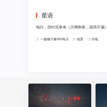
星语
地闪，强对流单体（​天网恢恢，疏而不漏
一罐橘子酱WHALE
地景
闪电