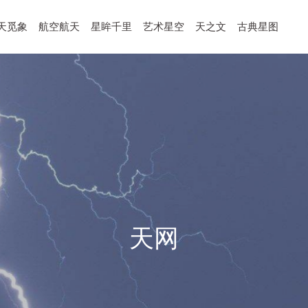
天觅象
航空航天
星眸千里
艺术星空
天之文
古典星图
天网