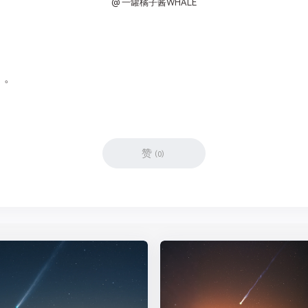
@ 一罐橘子酱WHALE
）。
赞
(
0
)