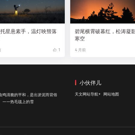
焰托星悬素手，温灯映彗落
碧尾横霄破暮红，松涛凝
原
寒空
前
1
4 月前
小伙伴儿
天文网站导航+
网站地图
虫鸣清脆的平和，是出淤泥而背俗
。——热毛毯上的雪