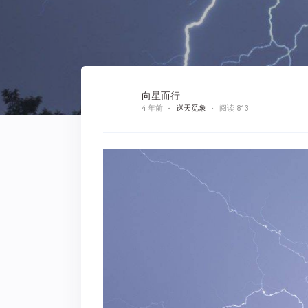
向星而行
4 年前
巡天觅象
阅读 813