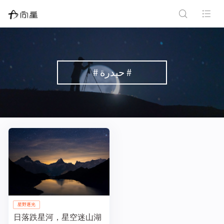
# حيدرة #
星野逐光
日落跌星河，星空迷山湖