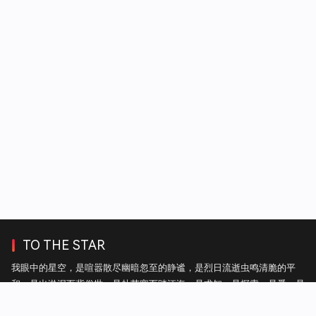
TO THE STAR
我眼中的星空，是喧嚣散尽幽暗忽至的静谧，是烈日流逝虫鸣清脆的平
和，是出淤泥而背俗世，是赴苦寒而踏江海，是求知，是探索，是爱，是
自由。——热毛毯上的雪