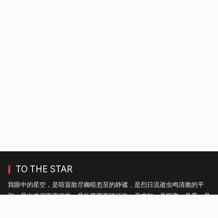
TO THE STAR
我眼中的星空，是喧嚣散尽幽暗忽至的静谧，是烈日流逝虫鸣清脆的平
和，是出淤泥而背俗世，是赴苦寒而踏江海，是求知，是探索，是爱，是
自由。——热毛毯上的雪