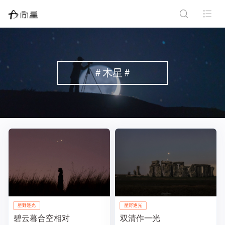
# 木星 #
星野逐光
星野逐光
碧云暮合空相对
双清作一光