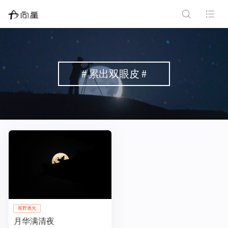
# 累出双眼皮 #
星野逐光
月华满清夜