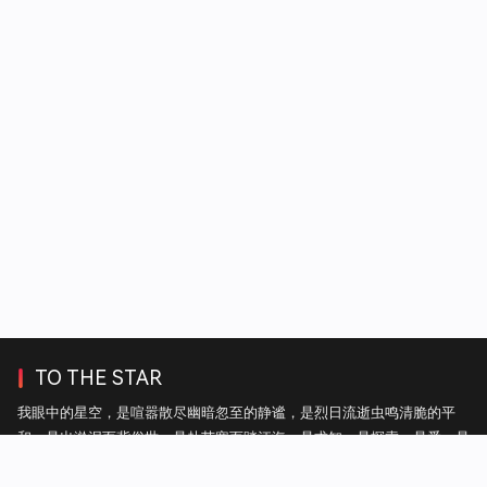
TO THE STAR
我眼中的星空，是喧嚣散尽幽暗忽至的静谧，是烈日流逝虫鸣清脆的平
和，是出淤泥而背俗世，是赴苦寒而踏江海，是求知，是探索，是爱，是
自由。——热毛毯上的雪