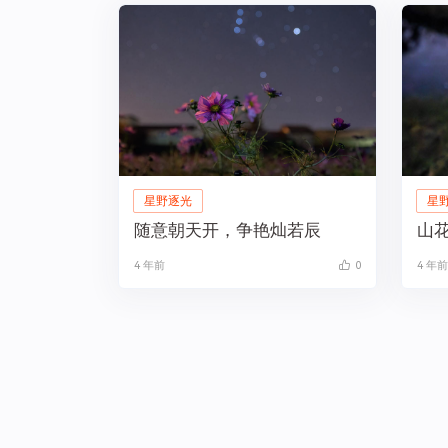
星野逐光
星
随意朝天开，争艳灿若辰
山
4 年前
0
4 年前