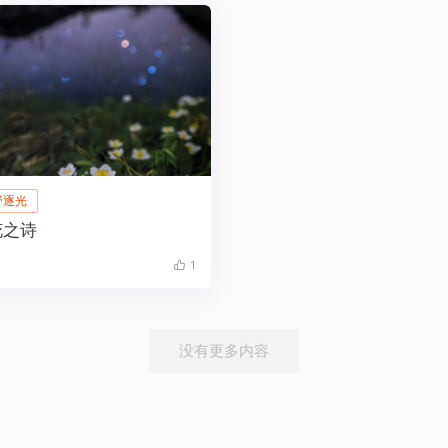
野逐光
花之诗
1
没有更多内容