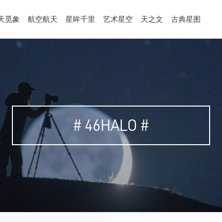
天觅象
航空航天
星眸千里
艺术星空
天之文
古典星图
# 46HALO #