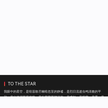
TO THE STAR
我眼中的星空，是喧嚣散尽幽暗忽至的静谧，是烈日流逝虫鸣清脆的平
和，是出淤泥而背俗世，是赴苦寒而踏江海，是求知，是探索，是爱，是
自由。——热毛毯上的雪