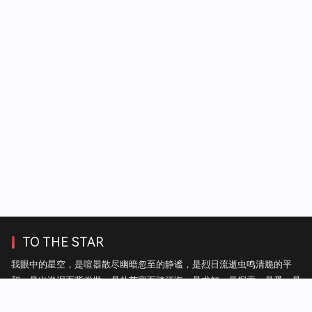
TO THE STAR
我眼中的星空，是喧嚣散尽幽暗忽至的静谧，是烈日流逝虫鸣清脆的平
和，是出淤泥而背俗世，是赴苦寒而踏江海，是求知，是探索，是爱，是
自由。——热毛毯上的雪