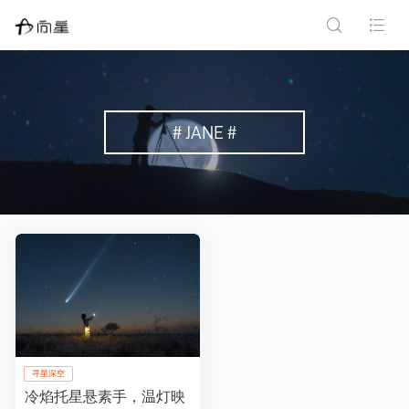
# JANE #
寻星深空
冷焰托星悬素手，温灯映