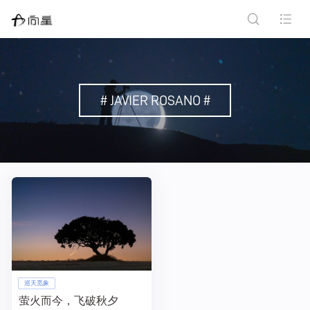
# JAVIER ROSANO #
巡天觅象
萤火而今，飞破秋夕