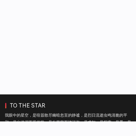
TO THE STAR
我眼中的星空，是喧嚣散尽幽暗忽至的静谧，是烈日流逝虫鸣清脆的平
和，是出淤泥而背俗世，是赴苦寒而踏江海，是求知，是探索，是爱，是
自由。——热毛毯上的雪