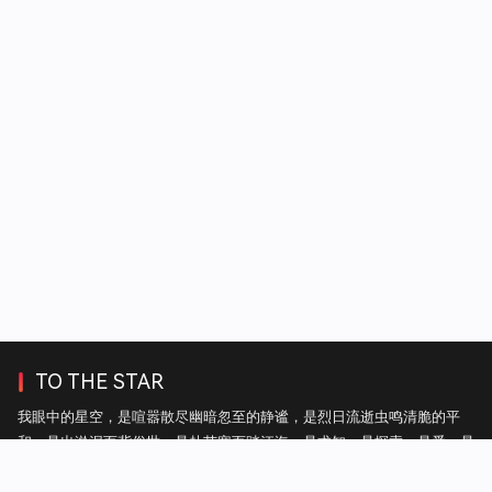
TO THE STAR
我眼中的星空，是喧嚣散尽幽暗忽至的静谧，是烈日流逝虫鸣清脆的平
和，是出淤泥而背俗世，是赴苦寒而踏江海，是求知，是探索，是爱，是
自由。——热毛毯上的雪