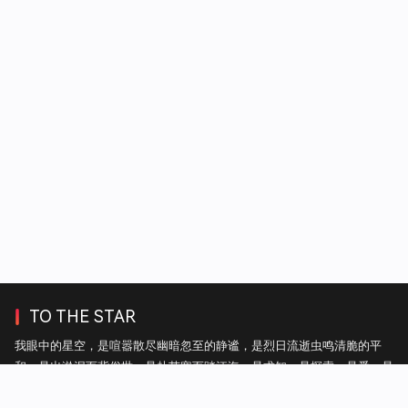
TO THE STAR
我眼中的星空，是喧嚣散尽幽暗忽至的静谧，是烈日流逝虫鸣清脆的平
和，是出淤泥而背俗世，是赴苦寒而踏江海，是求知，是探索，是爱，是
自由。——热毛毯上的雪