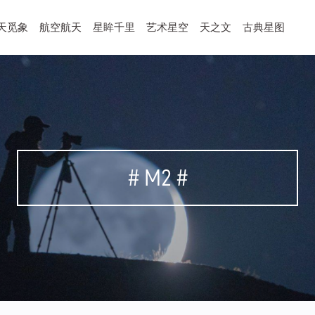
天觅象
航空航天
星眸千里
艺术星空
天之文
古典星图
# M2 #