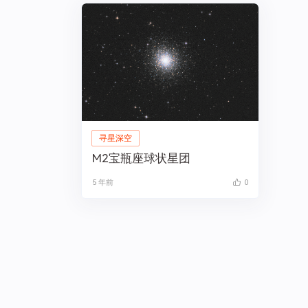
寻星深空
M2宝瓶座球状星团
5 年前
0