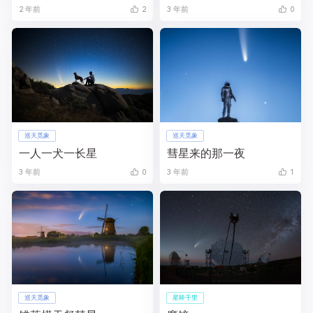
2 年前
2
3 年前
0
巡天觅象
巡天觅象
一人一犬一长星
彗星来的那一夜
3 年前
0
3 年前
1
巡天觅象
星眸千里