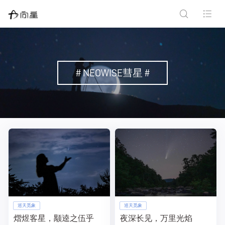
# NEOWISE彗星 #
巡天觅象
巡天觅象
熠煜客星，颙逵之伍乎
夜深长见，万里光焰