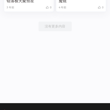
错落横天粲彗星
魔镜
3 年前
0
4 年前
0
没有更多内容