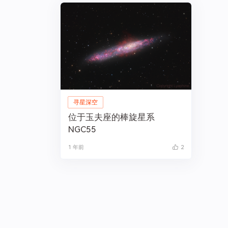
寻星深空
位于玉夫座的棒旋星系
NGC55
1 年前
2