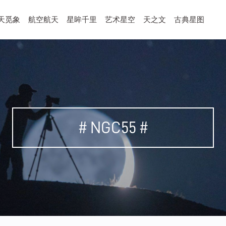
天觅象
航空航天
星眸千里
艺术星空
天之文
古典星图
# NGC55 #