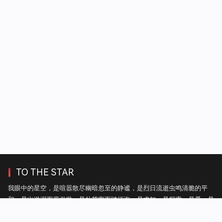
TO THE STAR
我眼中的星空，是喧嚣散尽幽暗忽至的静谧，是烈日流逝虫鸣清脆的平
和，是出淤泥而背俗世，是赴苦寒而踏江海，是求知，是探索，是爱，是
自由。——热毛毯上的雪