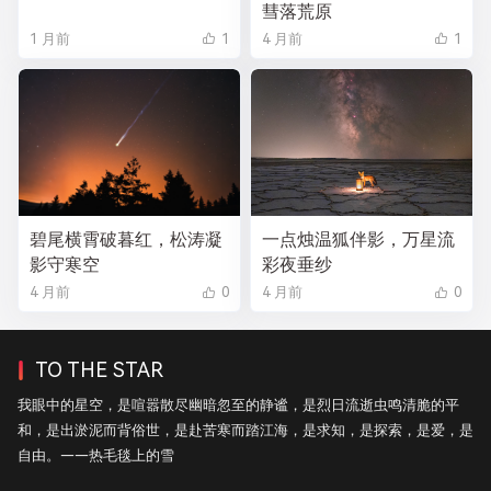
彗落荒原
1 月前
1
4 月前
1
碧尾横霄破暮红，松涛凝
一点烛温狐伴影，万星流
影守寒空
彩夜垂纱
4 月前
0
4 月前
0
TO THE STAR
我眼中的星空，是喧嚣散尽幽暗忽至的静谧，是烈日流逝虫鸣清脆的平
和，是出淤泥而背俗世，是赴苦寒而踏江海，是求知，是探索，是爱，是
自由。——热毛毯上的雪