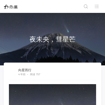
夜未央，彗星芒
向星而行
4 年前
阅读 757