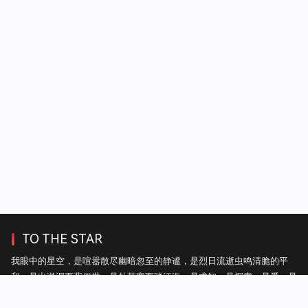
TO THE STAR
我眼中的星空，是喧嚣散尽幽暗忽至的静谧，是烈日流逝虫鸣清脆的平
和，是出淤泥而背俗世，是赴苦寒而踏江海，是求知，是探索，是爱，是
自由。——热毛毯上的雪