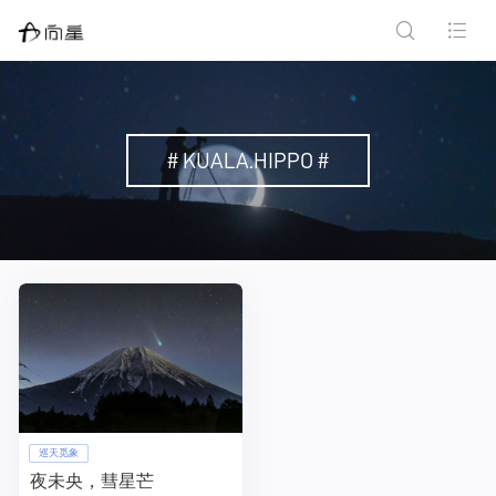
# KUALA.HIPPO #
巡天觅象
夜未央，彗星芒