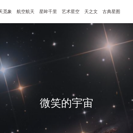
天觅象
航空航天
星眸千里
艺术星空
天之文
古典星图
微笑的宇宙