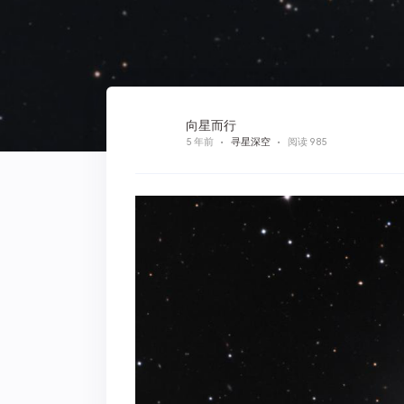
向星而行
5 年前
寻星深空
阅读 985