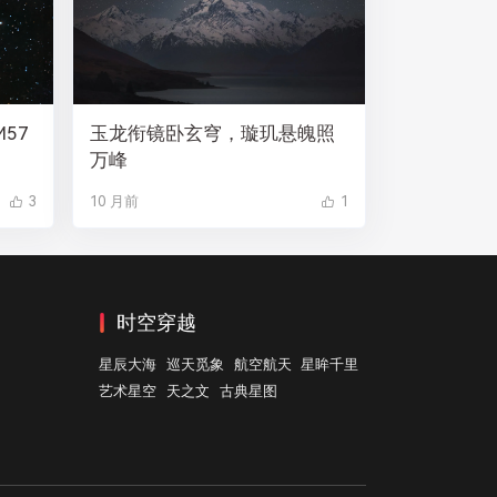
57
玉龙衔镜卧玄穹，璇玑悬魄照
万峰
3
10 月前
1
时空穿越
星辰大海
巡天觅象
航空航天
星眸千里
艺术星空
天之文
古典星图