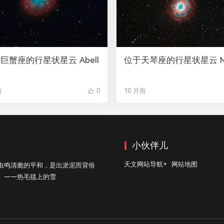
巨蟹座的行星状星云 Abell
位于天琴座的行星状星云 M
前
0
10 月前
小伙伴儿
天文网站导航+
网站地图
虫鸣清脆的平和，是出淤泥而背俗
。——热毛毯上的雪