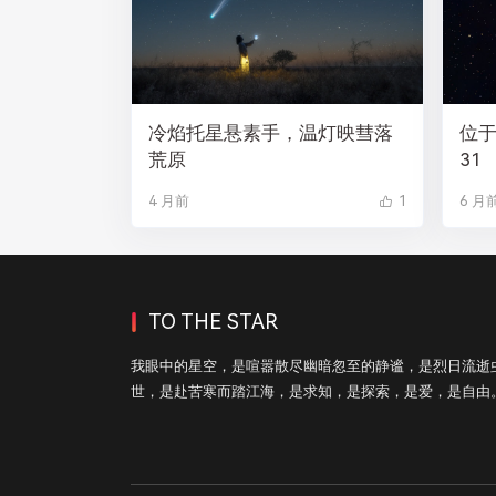
冷焰托星悬素手，温灯映彗落
位于
荒原
31
4 月前
1
6 月
TO THE STAR
我眼中的星空，是喧嚣散尽幽暗忽至的静谧，是烈日流逝
世，是赴苦寒而踏江海，是求知，是探索，是爱，是自由