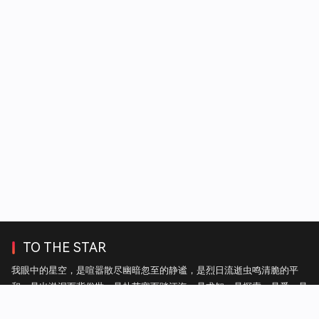
TO THE STAR
我眼中的星空，是喧嚣散尽幽暗忽至的静谧，是烈日流逝虫鸣清脆的平
和，是出淤泥而背俗世，是赴苦寒而踏江海，是求知，是探索，是爱，是
自由。——热毛毯上的雪