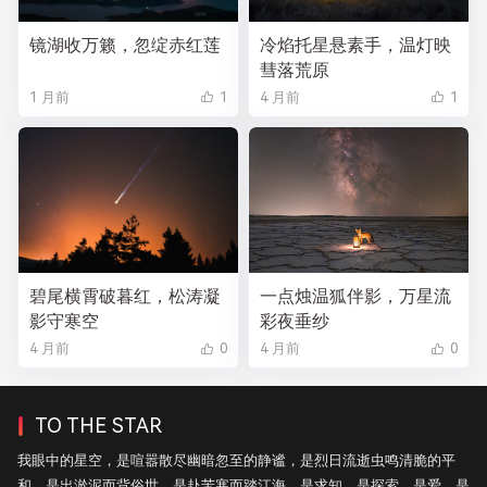
镜湖收万籁，忽绽赤红莲
冷焰托星悬素手，温灯映
彗落荒原
1 月前
1
4 月前
1
碧尾横霄破暮红，松涛凝
一点烛温狐伴影，万星流
影守寒空
彩夜垂纱
4 月前
0
4 月前
0
TO THE STAR
我眼中的星空，是喧嚣散尽幽暗忽至的静谧，是烈日流逝虫鸣清脆的平
和，是出淤泥而背俗世，是赴苦寒而踏江海，是求知，是探索，是爱，是