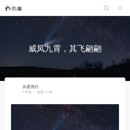
威凤九霄，其飞翩翩
向星而行
1 年前
阅读 1,154