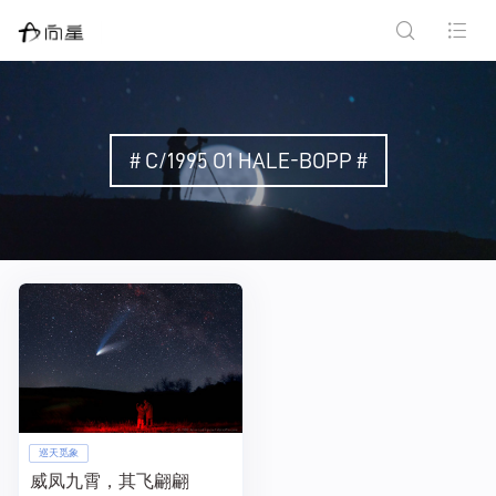
# C/1995 O1 HALE-BOPP #
巡天觅象
威凤九霄，其飞翩翩