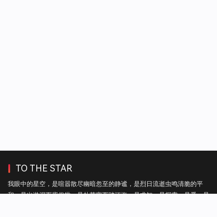
TO THE STAR
我眼中的星空，是喧嚣散尽幽暗忽至的静谧，是烈日流逝虫鸣清脆的平
和，是出淤泥而背俗世，是赴苦寒而踏江海，是求知，是探索，是爱，是
自由。——热毛毯上的雪